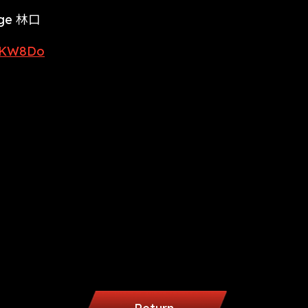
age 林口
s/KW8Do