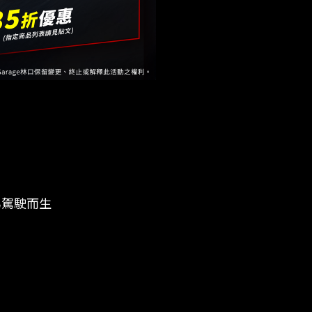
為駕駛而生