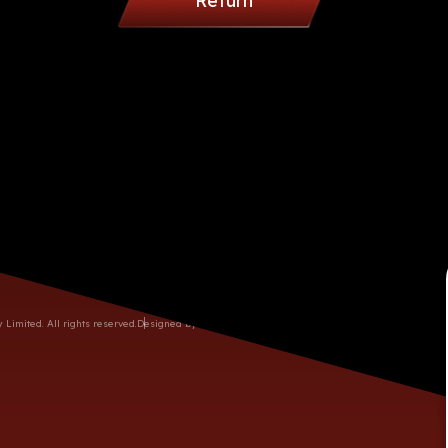
Return
03-260-9886/ 03-327-2891
話
間
週一至週六 09:00AM - 06:00PM (週日公休)
60752774
桃園市龜山區復興三路10號
imited. All rights reserved.
Designed by M.A.K.