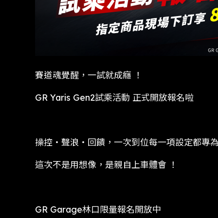
賽道魂覺醒，一試就成癮 ！
GR Yaris Gen2試乘活動 正式開放報名啦
操控・聲浪・回饋，一次到位每一項設定都專
這次不是用想像，是親自上車體會 ！
GR Garage林口限量報名開放中