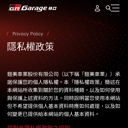
會員資料
據點簡介
Privacy Policy
品牌故事
隱
私
權
政
策
訂單紀錄
專業團隊
產品介紹
通知中心
會員制度
鎧美車業股份有限公司（以下稱「鎧美車業」）承
活動花絮
諾保護您的個人隱私權。本「隱私權政策」簡述在
登出
本網站所收集到關於您的資料種類，以及如何使用
最新消息
與保護上述資料的方法。同時說明當您使用本網站
但不希望提供個人基本資料時應如何處理，以及如
何變更已提供給本網站的個人基本資料。
您對此隱私權政策之認同