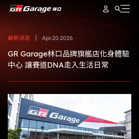
會員資料
據點簡介
最新消息
Apr.20.2026
品牌故事
GR Garage林口品牌旗艦店化身體驗
訂單紀錄
專業團隊
中心 讓賽道DNA走入生活日常
產品介紹
通知中心
會員制度
活動花絮
登出
最新消息