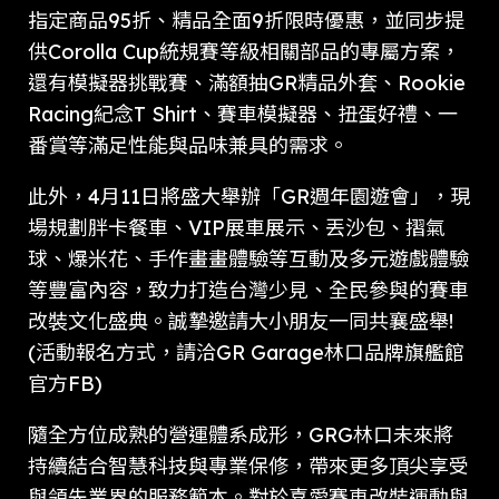
指定商品95折、精品全面9折限時優惠，並同步提
供Corolla Cup統規賽等級相關部品的專屬方案，
還有模擬器挑戰賽、滿額抽GR精品外套、Rookie
Racing紀念T Shirt、賽車模擬器、扭蛋好禮、一
番賞等滿足性能與品味兼具的需求。
此外，4月11日將盛大舉辦「GR週年園遊會」，現
場規劃胖卡餐車、VIP展車展示、丟沙包、摺氣
球、爆米花、手作畫畫體驗等互動及多元遊戲體驗
等豐富內容，致力打造台灣少見、全民參與的賽車
改裝文化盛典。誠摯邀請大小朋友一同共襄盛舉!
(活動報名方式，請洽GR Garage林口品牌旗艦館
官方FB)
隨全方位成熟的營運體系成形，GRG林口未來將
持續結合智慧科技與專業保修，帶來更多頂尖享受
與領先業界的服務範本。對於喜愛賽車改裝運動與