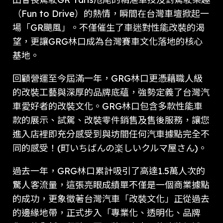
（Fun to Drive）的熱情，瞬間在台灣車壇掀起一
場「GR颶風」。不僅催生了車迷對性能改裝的渴
望，更讓GRG林口成為台灣賽車文化落地的核心
基地。
回顧營運至今屆滿一年，GRG林口更憑藉職人級
的改裝工藝與深厚的品牌底蘊，強勢定義了台灣汽
車愛好者的改裝文化。GRG林口包含多款性能車
款的展示、試駕、改裝零件銷售及售後服務，讓您
進入店裡即充分感受到與坊間任何汽車據點完全不
同的感受！(町いちばんの楽しいクルマ屋さん)。
過去一年，GRG林口累計吸引了高達1.5萬人次的
驚人客流量，這張亮眼成績單不僅是一個商業據點
的成功，更象徵著台灣汽車「改裝文化」正從過去
的邊緣地帶，正式步入「專業化、透明化、品牌