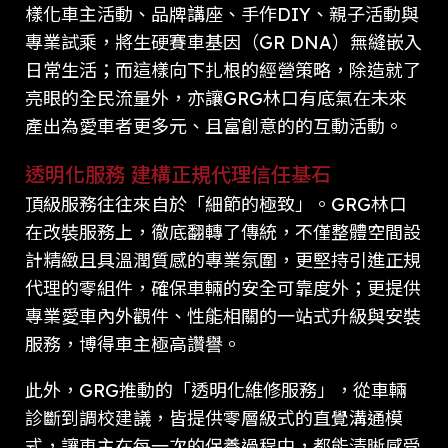
樣化車主活動、品牌講座、手作DIY、親子活動與
專業試乘，將生硬賽車基因（GR DNA）無縫嵌入
日常生活；而這樣向下扎根的經營策略，除造就了
亮眼的全民流量外，亦讓GRG林口有底氣在未來
產出為愛車者更多元、且富創意的的互動活動。
透明化服務 建構正規代理信任基石
頂級服務往往來自於「細節的極致」。GRG林口
在改裝服務上，徹底翻轉了傳統，不僅整體空間設
計精緻且具溫潤質感的專業氛圍，更堅持引進正規
代理的零組件，確保車輛的安全可靠度外；更提供
專業愛車內外觀件、性能相關的一站式升級與安裝
服務，博得車主極高讚譽。
此外，GRG推動的「透明化維修服務」，從車輛
診斷到調校建議，皆提供零層級式的直覺溝通模
式，讓車主在每一次的保養過程中，都能清晰感受