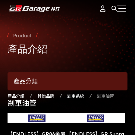
會員資料
據點簡介
Product
品牌故事
產品介紹
訂單紀錄
專業團隊
產品介紹
通知中心
會員制度
產品分類
活動花絮
登出
最新消息
產品介紹
其他品牌
剎車系統
剎車油管
剎車油管
【ENDLESS】GR86金屬
【ENDLESS】GR Supra