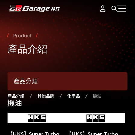
會員資料
據點簡介
Product
品牌故事
產品介紹
訂單紀錄
專業團隊
產品介紹
通知中心
會員制度
產品分類
活動花絮
登出
最新消息
產品介紹
其他品牌
化學品
機油
機油
【HKS】Super Turbo
【HKS】Super Turbo