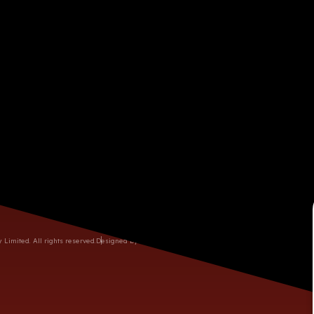
03-260-9886/ 03-327-2891
話
間
週一至週六 09:00AM - 06:00PM (週日公休)
60752774
桃園市龜山區復興三路10號
imited. All rights reserved.
Designed by M.A.K.