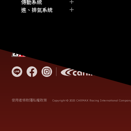
其他
其他
機油
監控儀表
傳動系統
差速油
其他
離合器
進、排氣系統
齒輪油
差速器
空氣濾芯
其他
其他
進氣組
全段排氣管
其他
客服電
營業時
統編
地址
使用者條款
隱私權政策
Copyright © 2025 CARMAX Racing International Company L