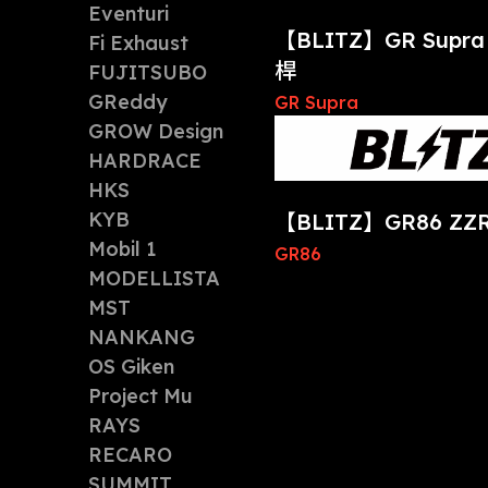
Eventuri
【BLITZ】GR Supr
Fi Exhaust
桿
FUJITSUBO
GReddy
GR Supra
GROW Design
HARDRACE
HKS
KYB
【BLITZ】GR86 Z
Mobil 1
GR86
MODELLISTA
MST
NANKANG
OS Giken
Project Mu
RAYS
RECARO
SUMMIT