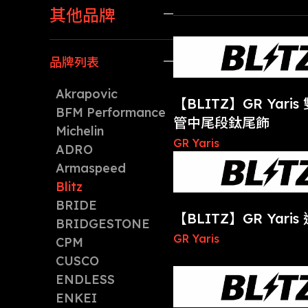
其他品牌
懸吊系統
外觀套件
剎車系統
品牌列表
內裝升級
碳纖維套件
Akrapovic
【BLITZ】GR Yari
化學品
BFM Performance
管中尾段鈦尾飾
Michelin
GR Yaris
ADRO
Armaspeed
Blitz
BRIDE
【BLITZ】GR Yari
BRIDGESTONE
GR Yaris
CPM
CUSCO
ENDLESS
ENKEI