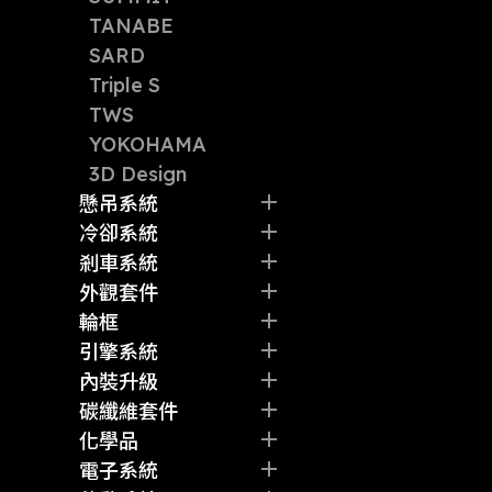
TANABE
SARD
Triple S
TWS
YOKOHAMA
3D Design
懸吊系統
避震器
冷卻系統
拉桿
水箱
剎車系統
彈簧
中冷
碟盤
外觀套件
其他
油冷
卡鉗
前/後包圍
輪框
水管
來令片
側裙
輪胎
引擎系統
其他
剎車油管
尾翼
鋁圈
洩壓閥
內裝升級
其他
其他
其他
機油芯
賽車椅
碳纖維套件
火星塞
方向盤
其他
化學品
強化皮帶
排檔
剎車油
電子系統