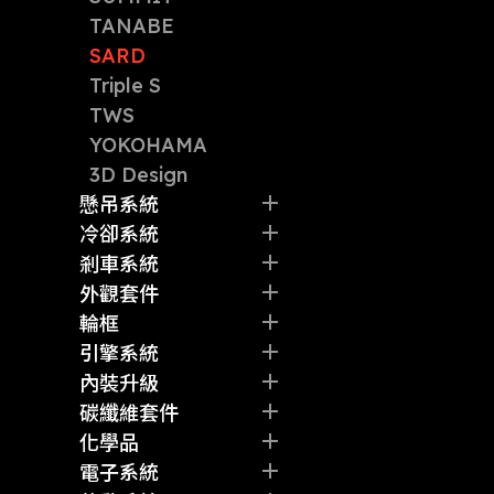
TANABE
SARD
Triple S
TWS
YOKOHAMA
3D Design
懸吊系統
避震器
冷卻系統
拉桿
水箱
剎車系統
彈簧
中冷
碟盤
外觀套件
其他
油冷
卡鉗
前/後包圍
輪框
水管
來令片
側裙
輪胎
引擎系統
其他
剎車油管
尾翼
鋁圈
洩壓閥
內裝升級
其他
其他
其他
機油芯
賽車椅
碳纖維套件
火星塞
方向盤
其他
化學品
強化皮帶
排檔
剎車油
電子系統