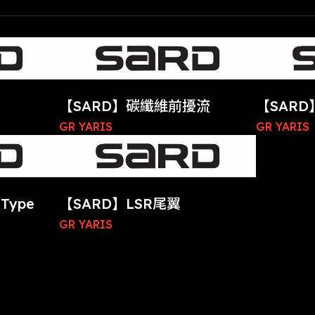
【SARD】碳纖維前擾流
【SARD
GR YARIS
GR YARIS
Type
【SARD】LSR尾翼
GR YARIS