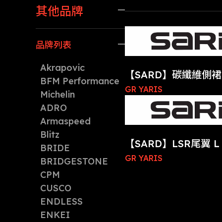
其他品牌
懸吊系統
外觀套件
剎車系統
品牌列表
內裝升級
碳纖維套件
Akrapovic
【SARD】碳纖維側裙
化學品
BFM Performance
GR YARIS
Michelin
ADRO
Armaspeed
Blitz
【SARD】LSR尾翼 L 
BRIDE
GR YARIS
BRIDGESTONE
CPM
CUSCO
ENDLESS
ENKEI