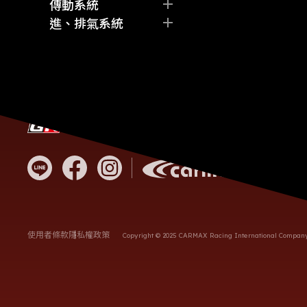
其他
其他
機油
監控儀表
傳動系統
差速油
其他
離合器
進、排氣系統
齒輪油
差速器
空氣濾芯
其他
其他
進氣組
全段排氣管
其他
客服電
營業時
統編
地址
使用者條款
隱私權政策
Copyright © 2025 CARMAX Racing International Company L