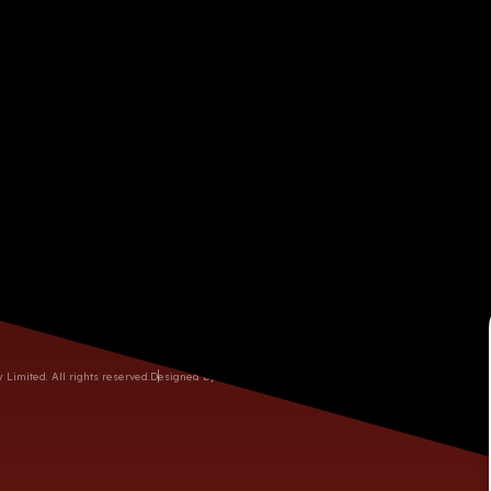
03-260-9886/ 03-327-2891
話
間
週一至週六 09:00AM - 06:00PM (週日公休)
60752774
桃園市龜山區復興三路10號
imited. All rights reserved.
Designed by M.A.K.