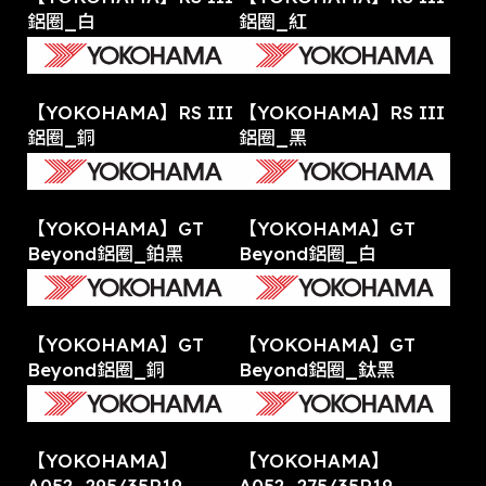
鋁圈_白
鋁圈_紅
【YOKOHAMA】RS III
【YOKOHAMA】RS III
鋁圈_銅
鋁圈_黑
【YOKOHAMA】GT
【YOKOHAMA】GT
Beyond鋁圈_鉑黑
Beyond鋁圈_白
【YOKOHAMA】GT
【YOKOHAMA】GT
Beyond鋁圈_銅
Beyond鋁圈_鈦黑
【YOKOHAMA】
【YOKOHAMA】
A052_295/35R19
A052_275/35R19