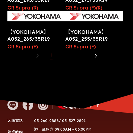
GR Supra (R)
GR Supra (F)(R)
【YOKOHAMA】
【YOKOHAMA】
A052_265/35R19
A052_255/35R19
GR Supra (F)
GR Supra (F)
1
2
3
Go Top
03-260-9886/ 03-327-2891
客服電話
週一至週六 09:00AM - 06:00PM
營業時間