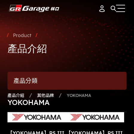
會員資料
據點簡介
Product
品牌故事
產品介紹
訂單紀錄
專業團隊
產品介紹
通知中心
會員制度
產品分類
活動花絮
登出
最新消息
產品介紹
其他品牌
YOKOHAMA
YOKOHAMA
【YOKOHAMA】RS III
【YOKOHAMA】RS III