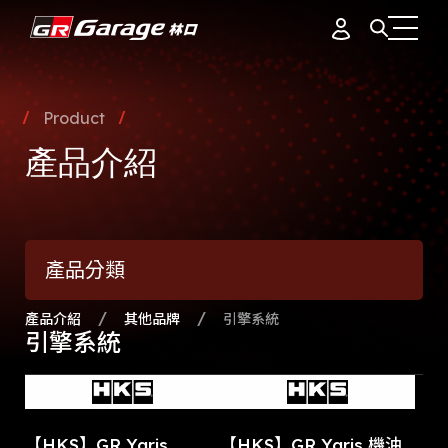
會員資料
據點簡介
Product
品牌故事
產品介紹
訂單紀錄
專業團隊
產品介紹
通知中心
會員制度
產品分類
活動花絮
登出
最新消息
產品介紹
其他品牌
引擎系統
引擎系統
【HKS】GR Yaris
【HKS】GR Yaris 機油