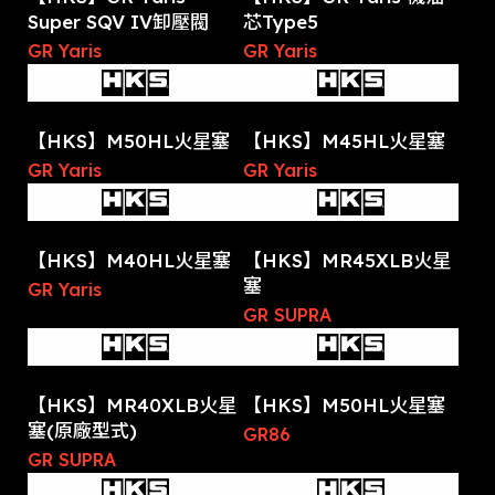
Super SQV IV卸壓閥
芯Type5
GR Yaris
GR Yaris
【HKS】M50HL火星塞
【HKS】M45HL火星塞
GR Yaris
GR Yaris
【HKS】M40HL火星塞
【HKS】MR45XLB火星
塞
GR Yaris
GR SUPRA
【HKS】MR40XLB火星
【HKS】M50HL火星塞
塞(原廠型式)
GR86
GR SUPRA