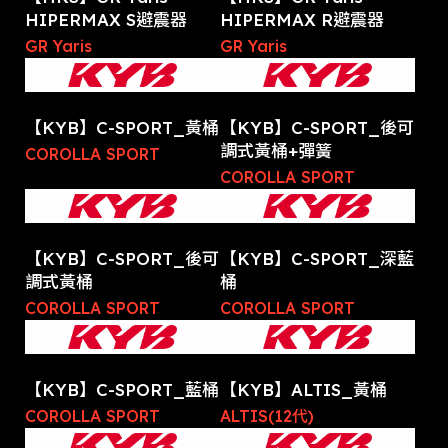
HIPERMAX S避震器
HIPERMAX R避震器
GR Yaris
GR Yaris
【KYB】C-SPORT_黃桶
【KYB】C-SPORT_後可
調式黃桶+彈簧
COROLLA SPORT
COROLLA SPORT
【KYB】C-SPORT_後可
【KYB】C-SPORT_深藍
調式黃桶
桶
COROLLA SPORT
COROLLA SPORT
【KYB】C-SPORT_藍桶
【KYB】ALTIS_黃桶
COROLLA SPORT
ALTIS(12代)