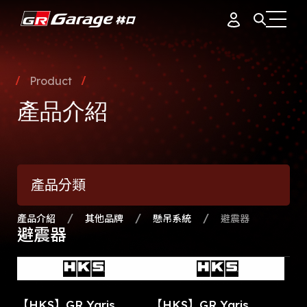
會員資料
據點簡介
Product
品牌故事
產品介紹
訂單紀錄
專業團隊
產品介紹
通知中心
會員制度
產品分類
活動花絮
登出
最新消息
產品介紹
其他品牌
懸吊系統
避震器
避震器
【HKS】GR Yaris
【HKS】GR Yaris