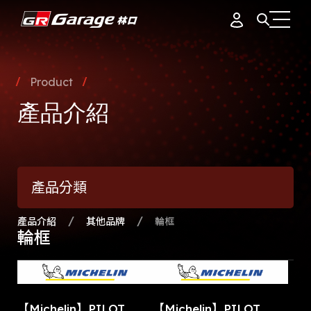
會員資料
據點簡介
Product
品牌故事
產品介紹
訂單紀錄
專業團隊
產品介紹
通知中心
會員制度
產品分類
活動花絮
登出
最新消息
產品介紹
其他品牌
輪框
輪框
【Michelin】PILOT
【Michelin】PILOT