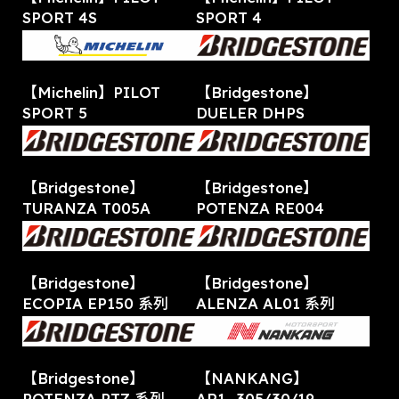
SPORT 4S
SPORT 4
【Michelin】PILOT
【Bridgestone】
SPORT 5
DUELER DHPS
【Bridgestone】
【Bridgestone】
TURANZA T005A
POTENZA RE004
【Bridgestone】
【Bridgestone】
ECOPIA EP150 系列
ALENZA AL01 系列
【Bridgestone】
【NANKANG】
POTENZA PTZ 系列
AR1_305/30/19