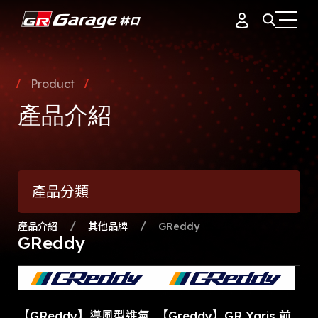
會員資料
據點簡介
Product
品牌故事
產品介紹
訂單紀錄
專業團隊
產品介紹
通知中心
會員制度
產品分類
活動花絮
登出
最新消息
產品介紹
其他品牌
GReddy
GReddy
【GReddy】導風型進氣
【Greddy】GR Yaris 前