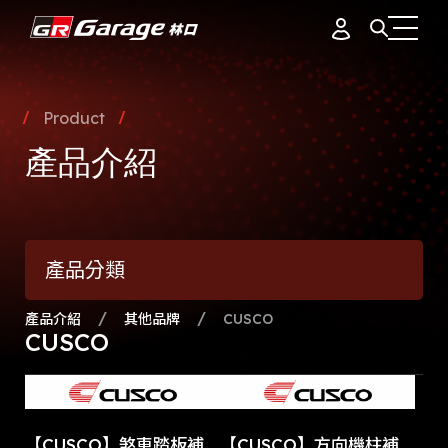
會員資料
據點簡介
Product
品牌故事
產品介紹
訂單紀錄
專業團隊
產品介紹
通知中心
會員制度
產品分類
活動花絮
登出
最新消息
產品介紹
其他品牌
CUSCO
CUSCO
【CUSCO】煞車踏板補
【CUSCO】方向機柱補