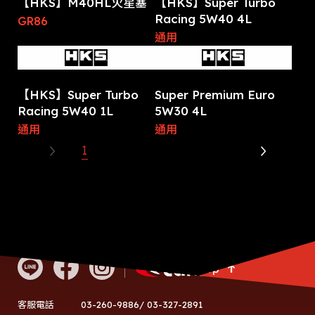
【HKS】M40HL火星塞
【HKS】Super Turbo
Racing 5W40 4L
GR86
通用
【HKS】Super Turbo
Super Premium Euro
Racing 5W40 1L
5W30 4L
通用
通用
1
2
3
4
5
Go Top
03-260-9886/ 03-327-2891
客服電話