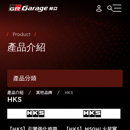
會員資料
據點簡介
Product
品牌故事
產品介紹
訂單紀錄
專業團隊
產品介紹
通知中心
會員制度
產品分類
活動花絮
登出
最新消息
產品介紹
其他品牌
HKS
HKS
【HKS】引擎強化皮帶
【HKS】M50HL火星塞