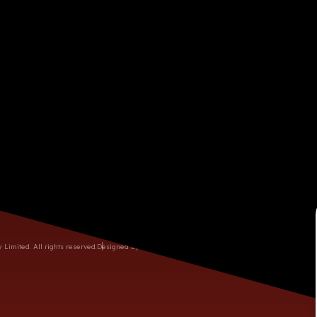
03-260-9886/ 03-327-2891
話
間
週一至週六 09:00AM - 06:00PM (週日公休)
60752774
桃園市龜山區復興三路10號
imited. All rights reserved.
Designed by M.A.K.