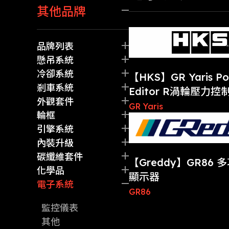
其他品牌
懸吊系統
外觀套件
剎車系統
品牌列表
內裝升級
Akrapovic
懸吊系統
碳纖維套件
BFM Performance
避震器
冷卻系統
【HKS】GR Yaris Po
化學品
Michelin
拉桿
水箱
剎車系統
Editor R渦輪壓力控
ADRO
彈簧
中冷
碟盤
外觀套件
GR Yaris
Armaspeed
其他
油冷
卡鉗
前/後包圍
輪框
Blitz
水管
來令片
側裙
輪胎
引擎系統
BRIDE
其他
剎車油管
尾翼
鋁圈
洩壓閥
內裝升級
BRIDGESTONE
其他
其他
其他
機油芯
賽車椅
碳纖維套件
【Greddy】GR86
CPM
火星塞
方向盤
其他
化學品
顯示器
CUSCO
強化皮帶
排檔
剎車油
電子系統
GR86
ENDLESS
其他
其他
機油
監控儀表
ENKEI
差速油
其他
Eventuri
齒輪油