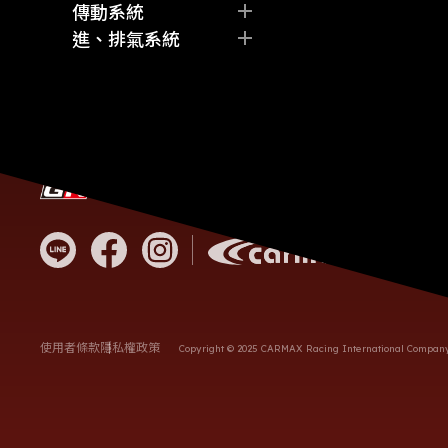
傳動系統
Fi Exhaust
其他
離合器
進、排氣系統
FUJITSUBO
差速器
空氣濾芯
GReddy
其他
進氣組
GROW Design
全段排氣管
HARDRACE
其他
HKS
KYB
客服電
Mobil 1
營業時
MODELLISTA
統編
MST
地址
NANKANG
OS Giken
Project Mu
使用者條款
隱私權政策
Copyright © 2025 CARMAX Racing International Company L
RAYS
RECARO
SUMMIT