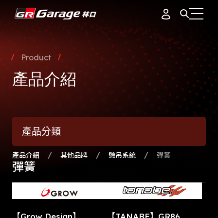
會員資料
據點簡介
Product
品牌故事
產品介紹
訂單紀錄
專業團隊
產品介紹
通知中心
會員制度
產品分類
活動花絮
登出
最新消息
產品介紹
其他品牌
懸吊系統
彈簧
彈簧
【Grow Design】
【TANABE】GR86