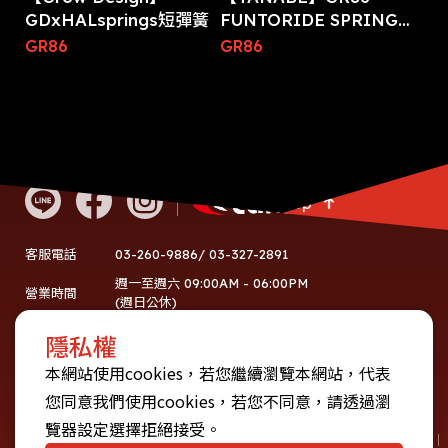
GDxHALsprings短彈簧
FUNTORIDE SPRING
短彈簧
GR86
GR86
Go Top
03-260-9886/ 03-327-2891
客服電話
週一至週六 09:00AM - 06:00PM
營業時間
(週日公休)
60752774
統編
隱私權
地址
桃園市龜山區復興三路10號
本網站使用cookies，若您繼續瀏覽本網站，代表
您同意我們使用cookies，若您不同意，請透過瀏
使用者條款
隱私權政策
覽器設定選擇拒絕接受。
Copyright © 2025 CARMAX Racing International Company Limited. All rights reserved.