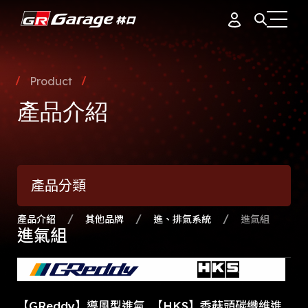
會員資料
據點簡介
Product
品牌故事
產品介紹
訂單紀錄
專業團隊
產品介紹
通知中心
會員制度
產品分類
活動花絮
登出
最新消息
產品介紹
其他品牌
進、排氣系統
進氣組
進氣組
【GReddy】導風型進氣
【HKS】香菇頭碳纖維進