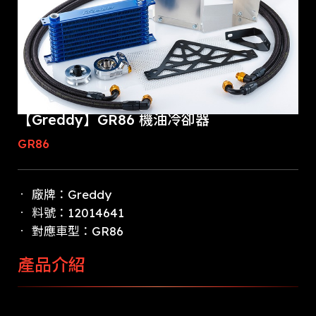
【Greddy】GR86 機油冷卻器
GR86
廠牌：Greddy
料號：12014641
對應車型：GR86
產品介紹