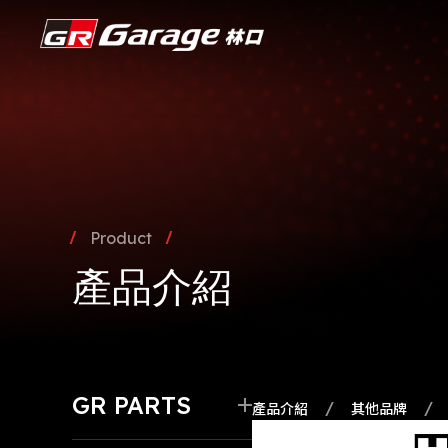
Product
產品介紹
GR PARTS
產品介紹
其他品牌