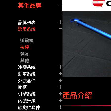
其他品牌
懸吊系統
外觀套件
剎車系統
品牌列表
內裝升級
Akrapovic
懸吊系統
碳纖維套件
BFM Performance
化學品
避震器
Michelin
拉桿
ADRO
彈簧
Armaspeed
其他
Blitz
冷卻系統
BRIDE
水箱
剎車系統
BRIDGESTONE
中冷
碟盤
外觀套件
CPM
油冷
卡鉗
前/後包圍
輪框
CUSCO
產品介紹
水管
來令片
側裙
輪胎
引擎系統
ENDLESS
其他
剎車油管
尾翼
鋁圈
洩壓閥
內裝升級
ENKEI
其他
其他
其他
機油芯
賽車椅
碳纖維套件
Eventuri