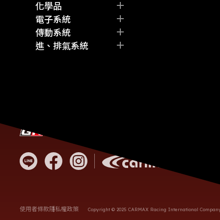
火星塞
方向盤
其他
化學品
Fi Exhaust
強化皮帶
排檔
剎車油
電子系統
FUJITSUBO
其他
其他
機油
監控儀表
傳動系統
GReddy
差速油
其他
離合器
進、排氣系統
GROW Design
齒輪油
差速器
空氣濾芯
HARDRACE
其他
其他
進氣組
HKS
全段排氣管
KYB
其他
Mobil 1
MODELLISTA
MST
客服電
NANKANG
營業時
OS Giken
統編
Project Mu
地址
RAYS
RECARO
SUMMIT
使用者條款
隱私權政策
Copyright © 2025 CARMAX Racing International Company L