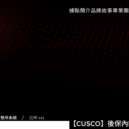
據點簡介
品牌故事
專業團
懸吊系統
拉桿 sss
【CUSCO】後保